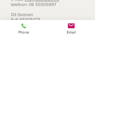
telefoon:
06 55505997
Dit Seizoen
KvK
65005473
BTW nr NL002131710B22
Phone
Email
Gratis bezorging in de Egmonden
Wil je een bestelling plaatsen? En is het
afleveradres in een van de Egmonden?
Stuur ons een berichtje, dan krijg je een
code voor gratis bezorging.
Let op
: ligt het afleveradres niet in de
Egmonden en heb je wel een code
opgevraagd en gebruikt, dan vragen
we je om de verzendkosten alsnog te
voldoen.​
DIT SEIZOEN
Onze service
verzending binnen een werkdag
we verzenden alleen naar Nederland, Belgie en