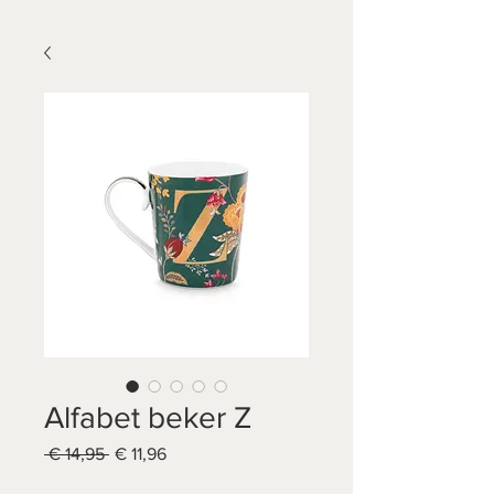
Alfabet beker Z
Normale
Verkoopprijs
 € 14,95 
€ 11,96
prijs