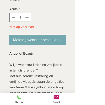
Aantal
*
Niet op voorraad
Melding wanneer beschikbaar
Angel of Beauty
Wil je wat extra liefde en vrolijkheid
in je huis brengen?
Met hun serene uitstraling en
verfijnde vleugels staan de engeltjes
van Anne Marie symbool voor hoop
en inspiratie. Of je nu op zoek bent
naar een bijzondere toevoeging aan
Phone
Email
je interieur of een mooi cadeau voor