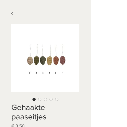
Gehaakte
paaseitjes
Prijs
€ 3,50