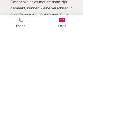
Omdat alle eitjes met de hand zijn
gemaakt, kunnen kleine verschillen in
grootte en vorm voorkomen. Dit is
ook de charme van het ambacht en
Phone
Email
maakt deze producten uniek.
Een vrolijk Pasen voor de maaksters
en een goed gevoel voor de nieuwe
eigenaar van deze beauties.
Afmetingen: Ø: 2,7 x 5 cm
DIT SEIZOEN
Onze service
verzending binnen een werkdag
we verzenden alleen naar Nederland, Belgie en