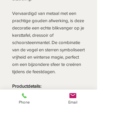
Vervaardigd van metaal met een
prachtige gouden afwerking, is deze
decoratie een echte blikvanger op je
kersttafel, dressoir of
schoorsteenmantel. De combinatie
van de vogel en sterren symboliseert
vrijheid en winterse magie, perfect
om een bijzondere sfeer te creëren
tijdens de feestdagen.
Productdetails:
Design: vogel met 2 sterren
Materiaal: metaal
Phone
Email
Kleur: goudkleurig
Afmetingen: 11,5 x 15,5 cm
Merk: Bungalow (Denemarken)
Stijl: luxe, sprookjesachtig