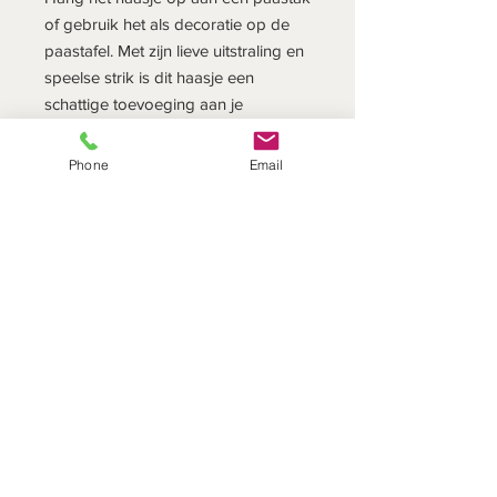
of gebruik het als decoratie op de
paastafel. Met zijn lieve uitstraling en
speelse strik is dit haasje een
schattige toevoeging aan je
paasdecoratie.
Phone
Email
De haasjes kunnen staan, zitten of
hangen.
Hoogte: 8,5 cm
Fair Trade
Dit unieke gevilte product is in
Denemarken ontworpen door Én Gry
& Sif en 100%
handgemaakt door Nepalese
DIT SEIZOEN
ambachtsvrouwen. Én Gry & Sif is
Onze service
een Fair Trade gecertificeerde