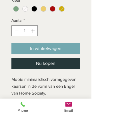
Kleur
*
Aantal
*
In winkelwagen
Nu kopen
Mooie minimalistisch vormgegeven
kaarsen in de vorm van een Engel
van Home Society.
De kaarsen zijn er in verschillende
kleuren.
Phone
Email
Brandduur: 8 uur