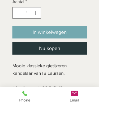
Aantal
*
In winkelwagen
Nu kopen
Mooie klassieke gietijzeren
kandelaar van IB Laursen.
Afmetingen: h: 28,5 Ø: 10 cm
Phone
Email
De kandelaars zijn handgemaakt,
waardoor oneffenheden kunnen
optreden