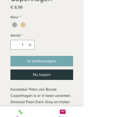
Prijs
€ 8,99
Kleur
*
Aantal
*
In winkelwagen
Nu kopen
Kandelaar Petra van Broste
Copenhagen is er in twee varianten.
Smoked Pearl Dark Grey en Indian
Tan. Het transparante glas geeft een
subtiele elegante touch aan je