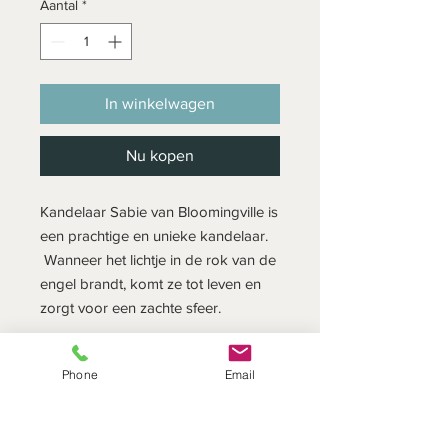
Aantal
*
In winkelwagen
Nu kopen
Kandelaar Sabie van Bloomingville is
een prachtige en unieke kandelaar.
Wanneer het lichtje in de rok van de
engel brandt, komt ze tot leven en
zorgt voor een zachte sfeer.
Gemaakt van keramiek,
voegt deze
Phone
Email
engel direct warmte toe aan elke
kamer.