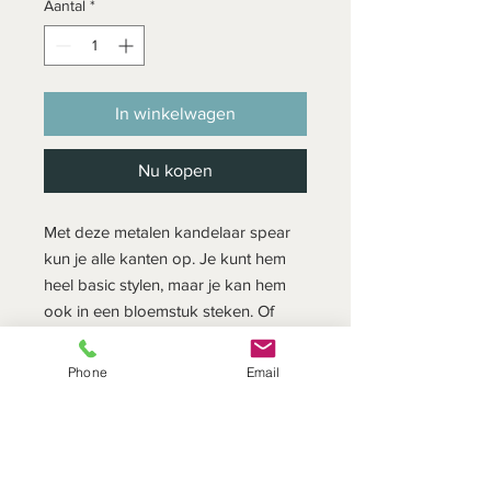
Aantal
*
In winkelwagen
Nu kopen
Met deze metalen kandelaar spear
kun je alle kanten op. Je kunt hem
heel basic stylen, maar je kan hem
ook in een bloemstuk steken. Of
combineer hem met de krans van
houten kralen.
Phone
Email
Afmetingen: 8,2 cm hoog x ø 21,7
cm