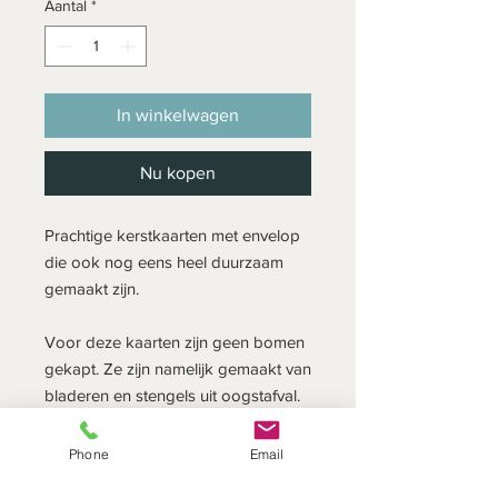
Aantal
*
In winkelwagen
Nu kopen
Prachtige kerstkaarten met envelop
die ook nog eens heel duurzaam
gemaakt zijn.
Voor deze kaarten zijn geen bomen
gekapt. Ze zijn namelijk gemaakt van
bladeren en stengels uit oogstafval.
Voor de bedrukking is gebruik
gemaakt van wateroplosbare verf.
Phone
Email