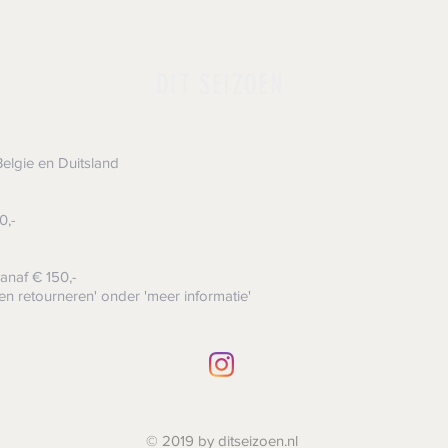
DIT SEIZOEN
elgie en Duitsland
0,-
anaf € 150,-
en retourneren' onder 'meer informatie'
© 2019 by ditseizoen.nl