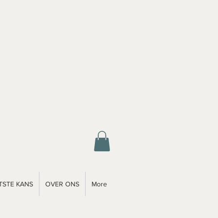
TSTE KANS
OVER ONS
More