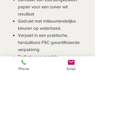
papier voor een zuiver wit
resultaat
Gedrukt met milieuvriendelijke
kleuren op waterbasis
Verpakt in een praktische,
hersluitbare FSC-gecertificeerde
verpakking
Perfect voor speciale
gelegenheden of om het
Phone
Email
dagelijks tafelen op te fleuren
Een duurzame keuze die stijl en
milieubewustzijn perfect combineert!
Inhoud: 20 servetten
Afmetingen servetten
uitgevouwen: 33 x 33 cm
Afmetingen pakje 16,5 x 16,5 cm