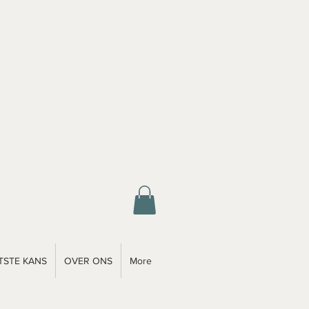
TSTE KANS
OVER ONS
More