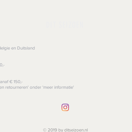
DIT SEIZOEN
elgie en Duitsland
0,-
anaf € 150,-
en retourneren' onder 'meer informatie'
© 2019 by ditseizoen.nl