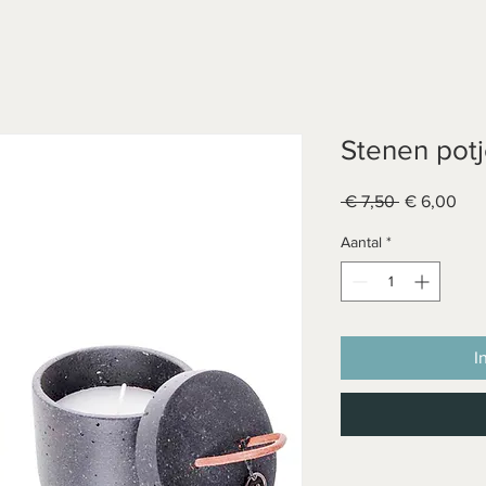
Stenen potj
Normale
Ver
 € 7,50 
€ 6,00
prijs
Aantal
*
I