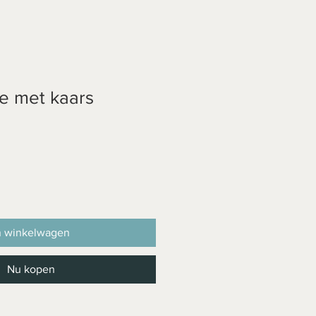
e met kaars
koopprijs
n winkelwagen
Nu kopen