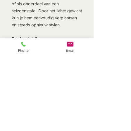
of als onderdeel van een
seizoenstafel. Door het lichte gewicht
kun je hem eenvoudig verplaatsen
en steeds opnieuw stylen.
Productdetails:
Materiaal: aluminium
Phone
Email
Eigenschap: licht van gewicht
Afmetingen: 15 x 4 x 11 cm
Merk: Bloomingville
Stijl: natuurlijk, decoratief
Een veelzijdig decoratiestuk dat het
hele jaar door charme toevoegt aan
je interieur!
DIT SEIZOEN