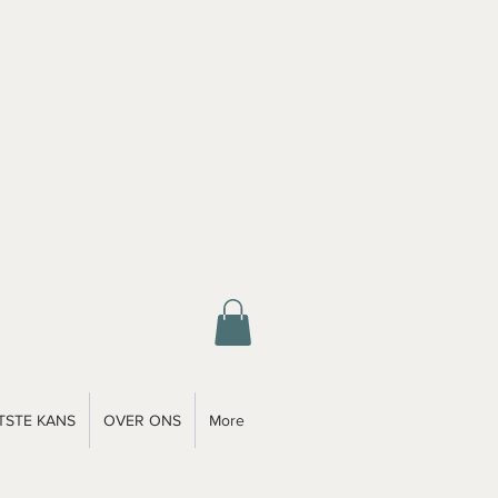
TSTE KANS
OVER ONS
More