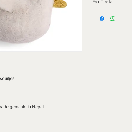
Fair Trade
Dit unieke gevilte pr
ontworpen door Én G
handgemaakt door Ne
& Sif is een Fair Tra
sduifjes.
rade gemaakt in Nepal