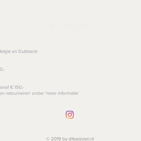
DIT SEIZOEN
elgie en Duitsland
0,-
anaf € 150,-
en retourneren' onder 'meer informatie'
© 2019 by ditseizoen.nl