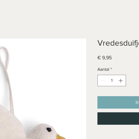
Vredesduifj
Prijs
€ 9,95
Aantal
*
I