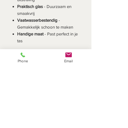
Praktisch glas
- Duurzaam en
smaakvrij
Vaatwasserbestendig
-
Gemakkelijk schoon te maken
Handige maat
- Past perfect in je
tas
Specificaties
Phone
Email
Hoogte:
23,6 cm
Diameter:
6,5 cm
Materiaal:
Glas met duurzame
bedrukking
Onderhoud:
Vaatwasserbestendig
Maak van elke slok water een vrolijk
moment!