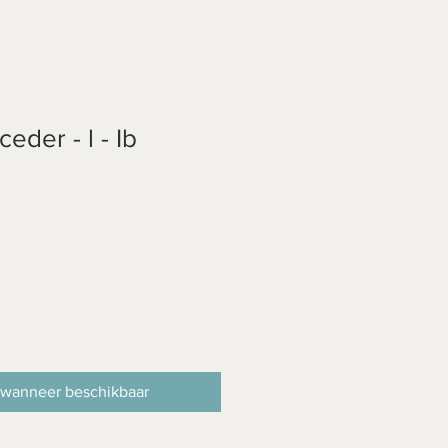
eder - l - Ib
 wanneer beschikbaar