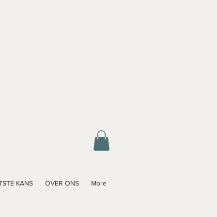
TSTE KANS
OVER ONS
More