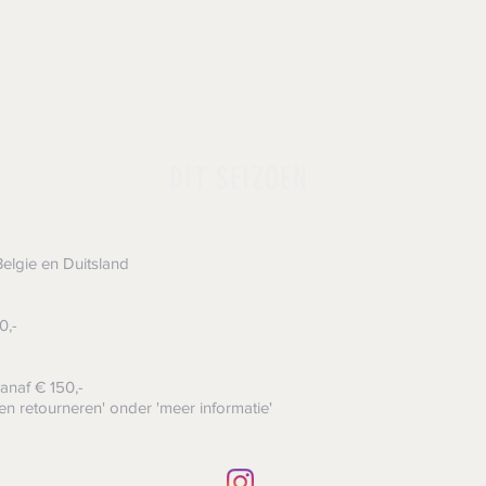
DIT SEIZOEN
elgie en Duitsland
0,-
anaf € 150,-
en retourneren' onder 'meer informatie'