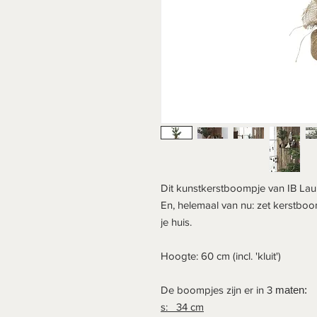
Dit kunstkerstboompje van IB Laur
En, helemaal van nu: zet kerstboo
je huis.
Hoogte: 60 cm (incl. 'kluit')
De boompjes zijn er in 3
maten:
s: 34 cm